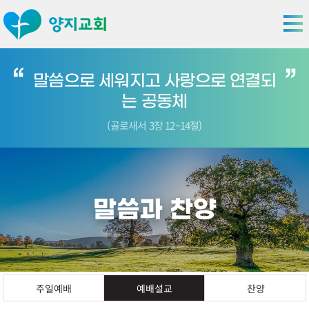
말씀으로 세워지고 사랑으로 연결되
는 공동체
(골로새서 3장 12~14절)
말씀과 찬양
주일예배
예배설교
찬양