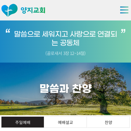
말씀으로 세워지고 사랑으로 연결되
는 공동체
(골로새서 3장 12~14절)
말씀과 찬양
주일예배
예배설교
찬양