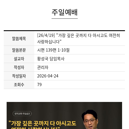
주일예배
[26/4/19] "가장 깊은 곳까지 다 아시고도 여전히
말씀제목
사랑하십니다"
시편 139편 1-10절
말씀본문
황성국 담임목사
설교자
관리자
작성자
2026-04-24
작성일자
79
조회수