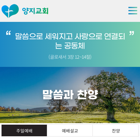
말씀으로 세워지고 사랑으로 연결되
는 공동체
(골로새서 3장 12~14절)
말씀과 찬양
주일예배
예배설교
찬양