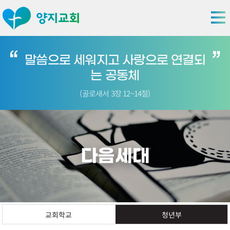
말씀으로 세워지고 사랑으로 연결되
는 공동체
(골로새서 3장 12~14절)
다음세대
교회학교
청년부