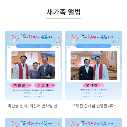
새가족 앨범
박일균 권사, 이선애 권사님 환..
오제천 집사님 환영합니다