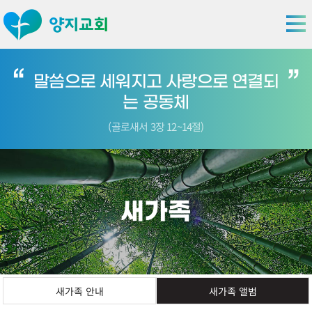
말씀으로 세워지고 사랑으로 연결되
는 공동체
(골로새서 3장 12~14절)
새가족
새가족 안내
새가족 앨범