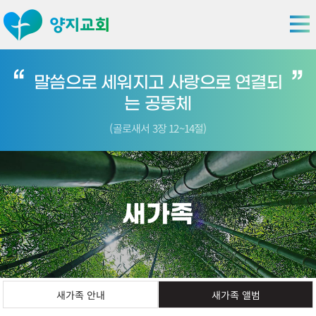
말씀으로 세워지고 사랑으로 연결되
는 공동체
(골로새서 3장 12~14절)
새가족
새가족 안내
새가족 앨범