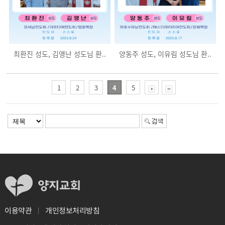
최환진 성도, 김앵난 성도님 환..
양동주 성도, 이유림 성도님 환..
1
2
3
4
5
개인정보처리방침
이용약관