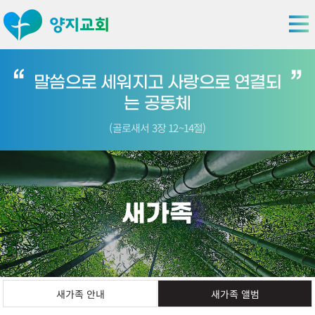
말씀으로 세워지고 사랑으로 연결되
는 공동체
(골로새서 3장 12~14절)
새가족
새가족 안내
새가족 앨범