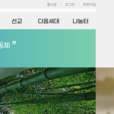
회원가입
홈으로
로그인
다음세대
나눔터
선교
선교이야기
교회학교
주보
청년부
사진
동체
동영상