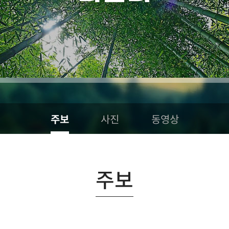
동영상
주보
사진
주보