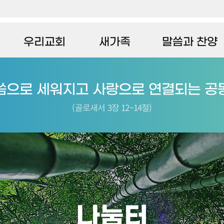
말씀과 찬양
우리교회
새가족
새가족 안내
주일예배
인사말
새가족 앨범
교회발자취
예배설교
씀으로 세워지고 사랑으로 연결되는 공
섬기는 이들
찬양
(골로새서 3장 12~14절)
예배안내
교회 둘러보기
나눔터